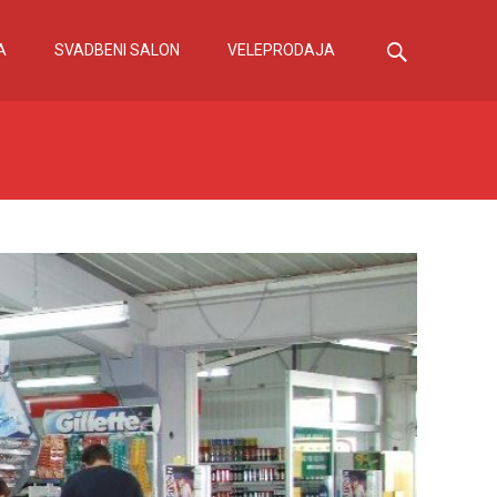
Search
A
SVADBENI SALON
VELEPRODAJA
for: